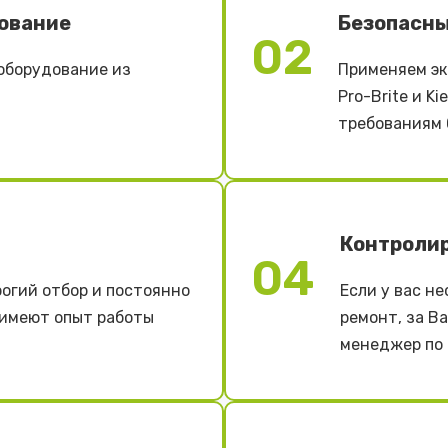
ование
Безопасны
02
оборудование из
Применяем эк
Pro-Brite и K
требованиям 
Контроли
04
огий отбор и постоянно
Если у вас н
 имеют опыт работы
ремонт, за В
менеджер по 