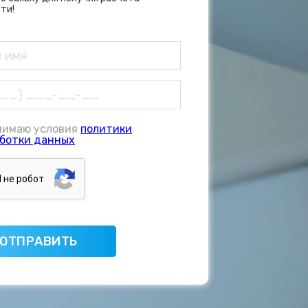
ти!
нимаю условия
политики
ботки данных
Я нe poбoт