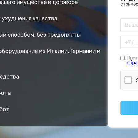
вашего имущества в договоре
стоимос
ез ухудшения качества
ым способом, без предоплаты
оборудование из Италии, Германии и
При
обра
редства
боты
абот