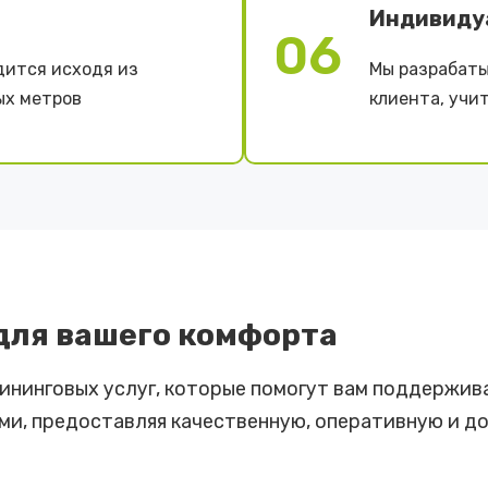
Индивиду
06
дится исходя из
Мы разрабаты
ых метров
клиента, учи
для вашего комфорта
ининговых услуг, которые помогут вам поддержив
и, предоставляя качественную, оперативную и до